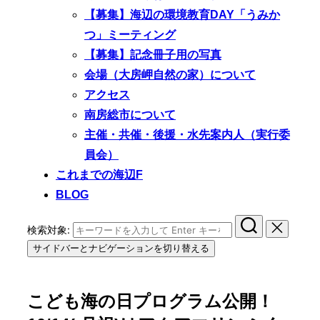
【募集】海辺の環境教育DAY「うみか
つ」ミーティング
【募集】記念冊子用の写真
会場（大房岬自然の家）について
アクセス
南房総市について
主催・共催・後援・水先案内人（実行委
員会）
これまでの海辺F
BLOG
検索対象:
サイドバーとナビゲーションを切り替える
こども海の日プログラム公開！