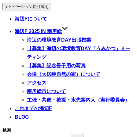
ナビゲーション切り替え
海辺Fについて
海辺F 2025 IN 南房総
海辺の環境教育DAY出張授業
【募集】海辺の環境教育DAY「うみかつ」ミー
ティング
【募集】記念冊子用の写真
会場（大房岬自然の家）について
アクセス
南房総市について
主催・共催・後援・水先案内人（実行委員会）
これまでの海辺F
BLOG
検索